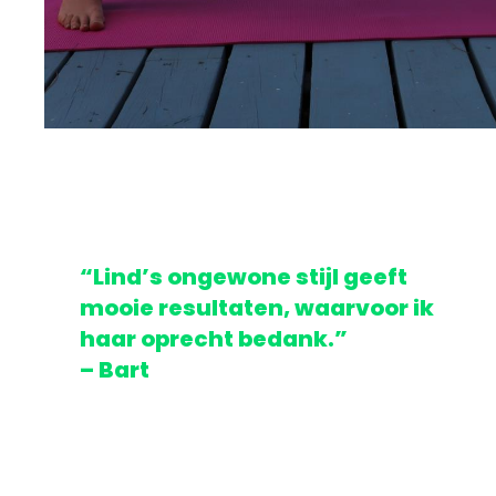
“Lind’s ongewone stijl geeft
mooie resultaten, waarvoor ik
haar oprecht bedank.”
– Bart