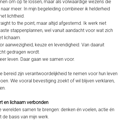
emen om op te lossen, maar als volwaardige wezens die
 naar meer. In mijn begeleiding combineer ik helderheid
et lichtheid.
traight to the point, maar altijd afgestemd. Ik werk niet
 vaste stappenplannen, wel vanuit aandacht voor wat zich
et lichaam.
r aanwezigheid, keuze en levendigheid. Van daaruit
cht gedragen wordt.
eer leven. Daar gaan we samen voor.
 bereid zijn verantwoordelijkheid te nemen voor hun leven
oen. Wie vooral bevestiging zoekt of wil blijven verklaren,
len.
art en lichaam verbonden
e werelden samen te brengen: denken én voelen, actie én
mt de basis van mijn werk.