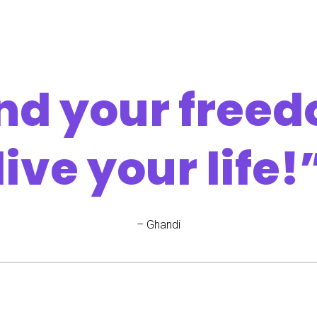
nd your free
live your life!
– Ghandi