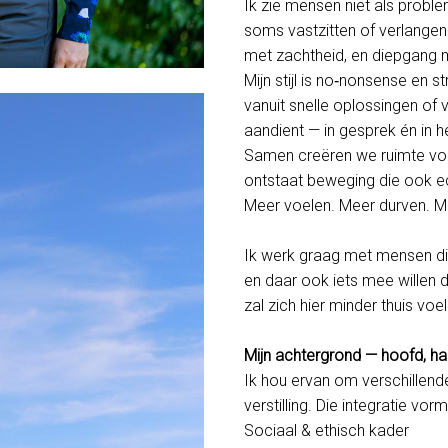
Ik zie mensen niet als probl
soms vastzitten of verlangen
met zachtheid, en diepgang m
Mijn stijl is no‑nonsense en s
vanuit snelle oplossingen of
aandient — in gesprek én in h
Samen creëren we ruimte voo
ontstaat beweging die ook e
Meer voelen. Meer durven. M
Ik werk graag met mensen die
en daar ook iets mee willen d
zal zich hier minder thuis voe
Mijn achtergrond — hoofd, h
Ik hou ervan om verschillend
verstilling. Die integratie vor
Sociaal & ethisch kader