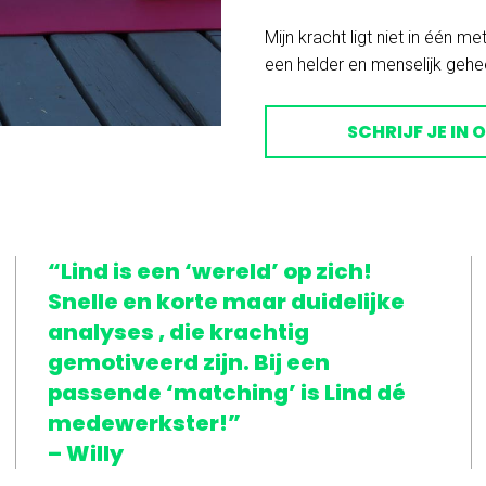
Mijn kracht ligt niet in één m
een helder en menselijk gehee
SCHRIJF JE IN 
“Lind is een ‘wereld’ op zich!
Snelle en korte maar duidelijke
analyses , die krachtig
gemotiveerd zijn. Bij een
passende ‘matching’ is Lind dé
medewerkster!”
– Willy