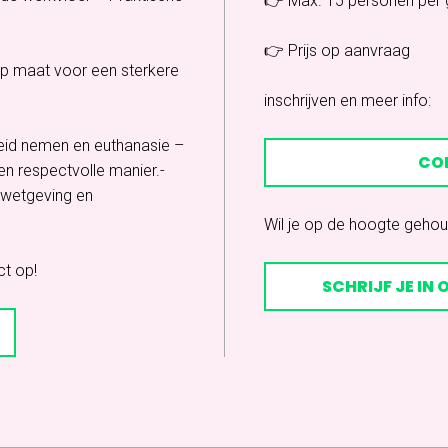
👉 Max. 15 personen per g
👉 Prijs op aanvraag
 op maat voor een sterkere
inschrijven en meer info:
eid nemen en euthanasie –
CO
n respectvolle manier.-
 wetgeving en
Wil je op de hoogte geho
ct op!
SCHRIJF JE IN 