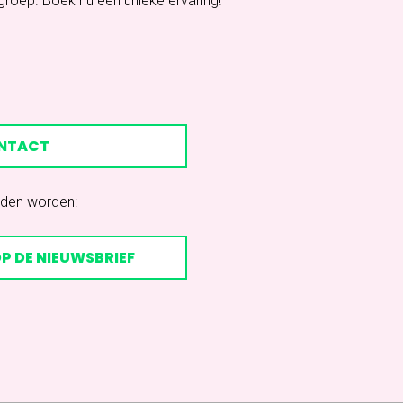
roep. Boek nu een unieke ervaring!
NTACT
uden worden:
OP DE NIEUWSBRIEF