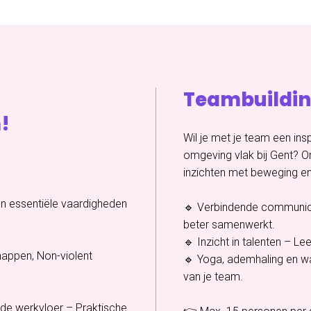
Teambuildi
!
Wil je met je team een ins
omgeving vlak bij Gent? 
inzichten met beweging en
en essentiële vaardigheden
🔹 Verbindende communica
beter samenwerkt.
🔹 Inzicht in talenten – Le
appen, Non-violent
🔹 Yoga, ademhaling en wa
van je team.
de werkvloer – Praktische